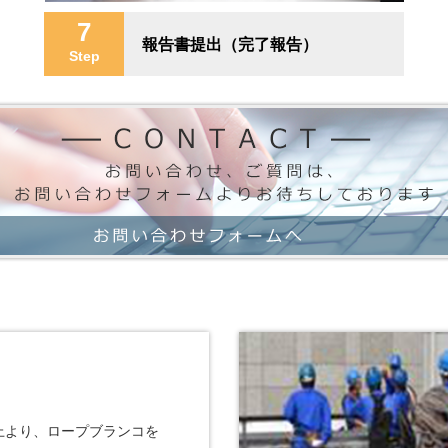
7
報告書提出（完了報告）
Step
上より、ロープブランコを