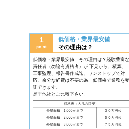
1
低価格・業界最安値
その理由は？
point
低価格・業界最安値 その理由は？経験豊富
責任者（勿論有資格者）が 下見から、積算、
工事監理、報告書作成迄、ワンストップで対
応、余分な経費は不要の為、低価格で業務を
託できます。
是非他社とご比較下さい。
価格表（大凡の目安）
外壁面積 1,000㎡まで
３０万円位
外壁面積 2,000㎡まで
５０万円位
外壁面積 3,000㎡まで
７５万円位