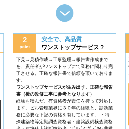
2
安全で、高品質
ワンストップサービス？
point
な
下見→見積作成→工事監理→報告書作成まで
を、責任者がワンストップにて業務に関わり完
了させる。正確な報告書で信頼を頂いておりま
受
す。
ワンストップサービスが生み出す、正確な報告
書（後の改修工事に参考となります
）
経験を積んだ、有資格者が責任を持って対応し
ます。ビル管理業界に３０年の経験と、診断業
務に必要な下記の資格を有しています。 ・特
殊建築物等定期調査資格者・建築設備検査資格
者・建築仕上診断技術者（ﾋﾞﾙﾃﾞｨﾝｸﾞﾄﾞｸﾀｰ非構