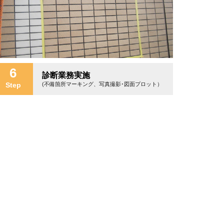
6
診断業務実施
Step
(不備箇所マーキング、写真撮影･図面プロット）